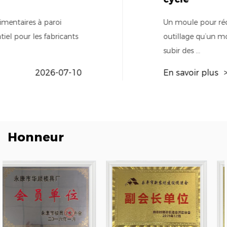
Un moule pour récipient alimentaire n’est pas l
outillage qu’un moule d’emballage générique. L'ac
subir des ...
En savoir plus
>>>
2
Honneur