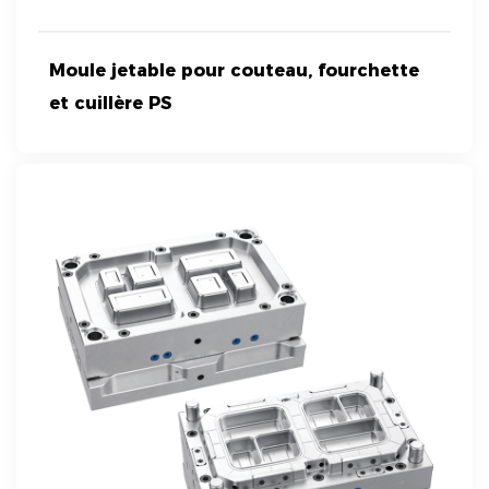
Moule jetable pour couteau, fourchette
et cuillère PS