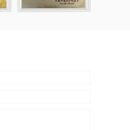
thé à bulles est fabriquée avec
duits de la plus haute qualité.
rvices d'assistance technique et de
 série de moules jetables en
 technologies et matériaux.