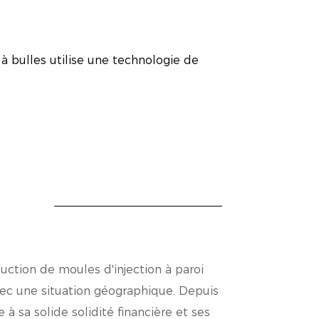
à bulles utilise une technologie de
asse et couvercle produits sont
ité globale du produit final.
s et les couvercles offrent
, éviter les fuites et garantir la
uction de moules d'injection à paroi
 avec une situation géographique. Depuis
e de moules jetables en plastique PP
 à sa solide solidité financière et ses