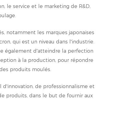
on, le service et le marketing de R&D,
oulage.
à une forte demande, en particulier
tés, notamment les marques japonaises
on, qui est un niveau dans l'industrie.
ue PP pour thé à bulles contribue à
ce également d'atteindre la perfection
nception à la production, pour répondre
sommation d'énergie et une
 des produits moulés.
al d'innovation, de professionnalisme et
e produits, dans le but de fournir aux
à paroi mince, ce qui les rend
s.
its faciles à manipuler et à