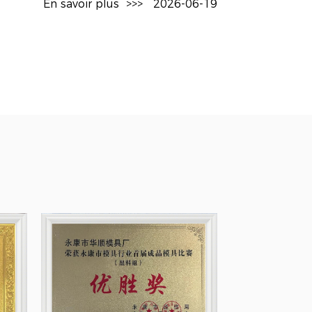
En savoir plus
>>>
2026-06-19
prolonge la durée de vie des moules.
stique PP pour thé à bulles permet
 temps d'arrêt et d'assurer le bon
e qui les rend accessibles aux
rents et réduit le risque d'erreurs.