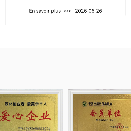
après une utilisation prolongée.
En savoir plus
>>>
2026-06-26
- Cette durabilité réduit les coûts de maintenance et 
Conception conviviale
1. Entretien facile
- La conception de la série de moules jetables en pla
un entretien et un nettoyage faciles.
- Cette fonctionnalité conviviale permet de réduire les
fonctionnement de la chaîne de production.
2. Opération simple
- Les moules sont conçus pour une utilisation simple, c
opérateurs ayant différents niveaux d'expérience.
- Cette simplicité permet de garantir des résultats cohé
Pourquoi nous choisir
1. Assurance qualité