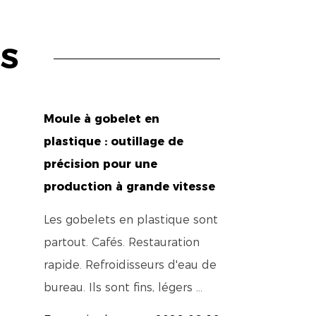
à bulles peut produire à la fois des
S
e pour l'emballage du thé à bulles.
et assure la compatibilité entre les
Moule à gobelet en
plastique : outillage de
précision pour une
production à grande vitesse
à bulles est fabriquée à partir de
des performances constantes.
Les gobelets en plastique sont
vironnements de production à grand
partout. Cafés. Restauration
rapide. Refroidisseurs d'eau de
bureau. Ils sont fins, légers ...
ils restent en excellent état même