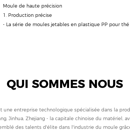
Moule de haute précision
1. Production précise
- La série de moules jetables en plastique PP pour thé 
moulage de haute précision, garantissant que chaque t
cohérents en taille et en forme.
- Cette précision réduit les déchets et améliore la qual
2. Performances améliorées
- La nature précise des moules garantit que les gobelet
QUI SOMMES NOUS
d'excellentes performances d'étanchéité.
- Ceci est crucial pour maintenir la qualité du bubble tea
satisfaction du client.
Efficacité
 une entreprise technologique spécialisée dans la prod
1. Cycle de moulage rapide
ng, Jinhua, Zhejiang - la capitale chinoise du matériel,
- Avec un cycle de moulage de 6 à 8 secondes, la séri
emblé des talents d'élite dans l'industrie du moule grâce