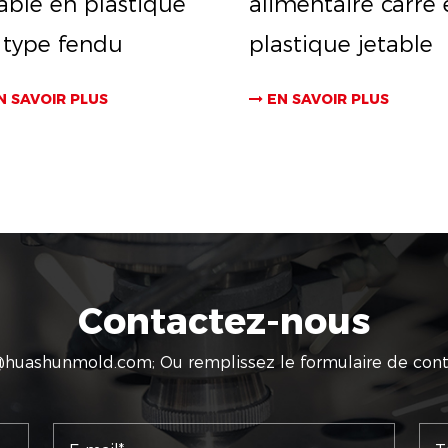
table en plastique
alimentaire carré 
 type fendu
plastique jetable
N SAVOIR PLUS
EN SAVOIR PLUS
Contactez-nous
@huashunmold.com
; Ou remplissez le formulaire de cont