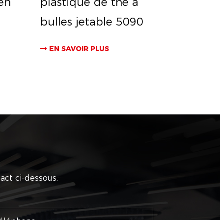
en
plastique de thé à
bulles jetable 5090
EN SAVOIR PLUS
act ci-dessous.