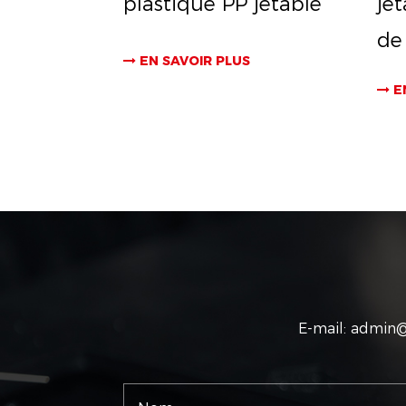
plastique PP jetable
je
de
EN SAVOIR PLUS
E
E-mail:
admin